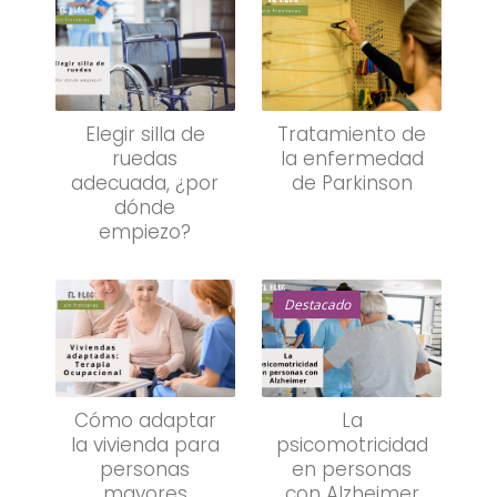
Elegir silla de
Tratamiento de
ruedas
la enfermedad
adecuada, ¿por
de Parkinson
dónde
empiezo?
Destacado
Cómo adaptar
La
la vivienda para
psicomotricidad
personas
en personas
mayores
con Alzheimer